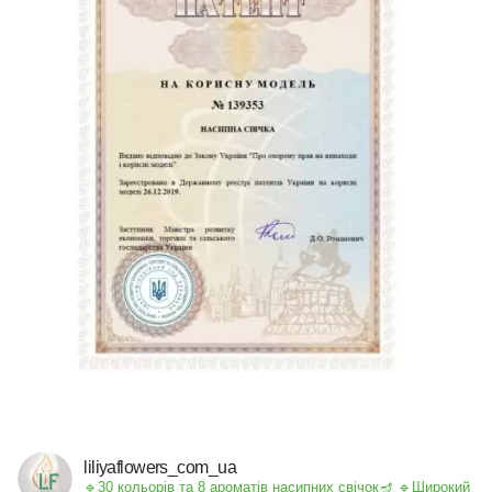
liliyaflowers_com_ua
🔹30 кольорів та 8 ароматів насипних свічок🪔
🔹Широкий