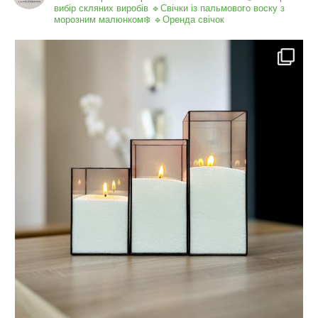
вибір скляних виробів
🔹Свічки із пальмового воску з
морозним малюнком❄️
🔹Оренда свічок