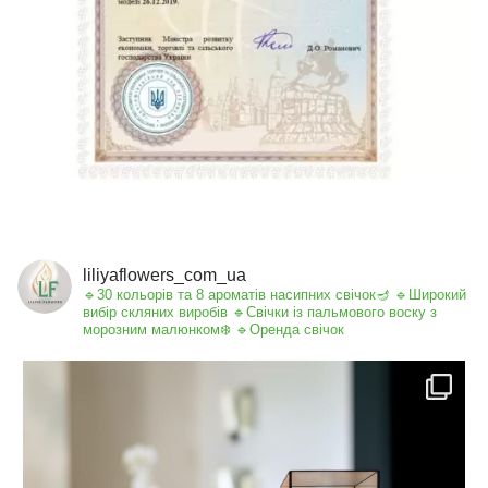
liliyaflowers_com_ua
🔹30 кольорів та 8 ароматів насипних свічок🪔
🔹Широкий
вибір скляних виробів
🔹Свічки із пальмового воску з
морозним малюнком❄️
🔹Оренда свічок