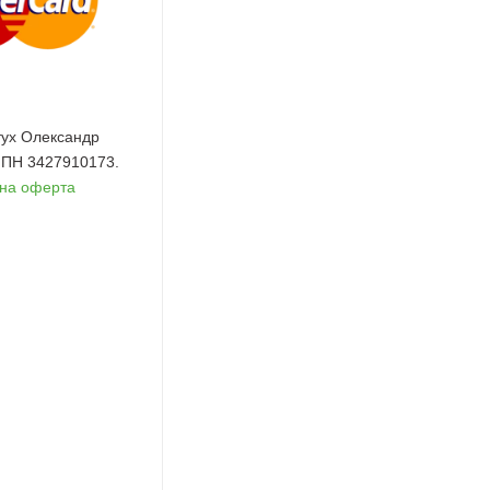
ух Олександр
 ІПН 3427910173.
чна оферта