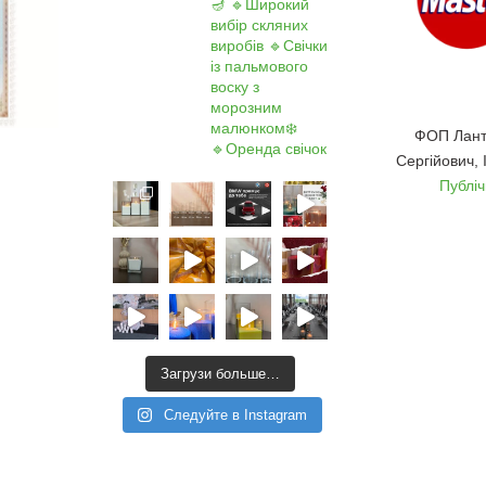
🪔
🔹Широкий
вибір скляних
виробів
🔹Свічки
із пальмового
воску з
морозним
малюнком❄️
ФОП Лант
🔹Оренда свічок
Сергійович,
Публі
Загрузи больше…
Следуйте в Instagram