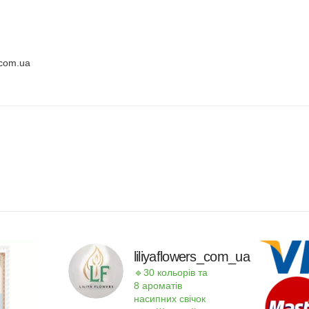
.com.ua
liliyaflowers_com_ua
🔹30 кольорів та
8 ароматів
насипних свічок