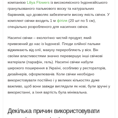
компанією
Liliya Flowers
із високоякісного Індонезійського
гранульованого пальмового воску та натуральних
барвників, що дозволяє забезпечити високу якість свічок. У
комплект свічки входить 1 м
фітіля
(20 шт по 5 см),
спеціально розробленого для насипних свічок.
Насипні свічки – екологічно чистий продукт, який
привезений до нас із Індонезії. Плоди олійної пальми
віджимають від олії, макуху переробляють у віск. Він
своїми властивостями значно перевершує інші свічкові
матеріали (парафін, гель). Насипні свічки набули
широкого поширення в Україні, особливо у рестораторів,
дизайнерів, оформлювачів. Коли свічки необхідно
використовувати постійно і у великих кількостях дуже
важливо, щоб вони завжди виглядали як нові, були зручні у
використанні, а їхня вартість була мінімальна.
Декілька причин використовувати