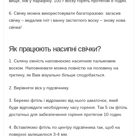
вище, ніж у парафіну. 100 г воску горять протягом 8 годин.
6. Свічку можна використовувати багаторазово: загасив
свічку – видалив гніт і ванну застиглого воску – знову нова
свічка!
Як працюють насипні свічки?
1. Скляну ємність наповнюємо насипним пальмовим
воском. Наповнювати можна повністю на половину на
третину, як Вам візуально більше сподобається.
2. Вирівняти віск у підсвічнику.
3. Беремо фітіль і відрізаємо від нього шматочок, який
буде відповідати необхідному часу горіння. Так 5 см фітіль
достатньо для забезпечення горіння протягом 10 годин.
4. Вставляємо фітіль по центру підсвічника так, щоб на
поверхні залишилося 3-4 мм.