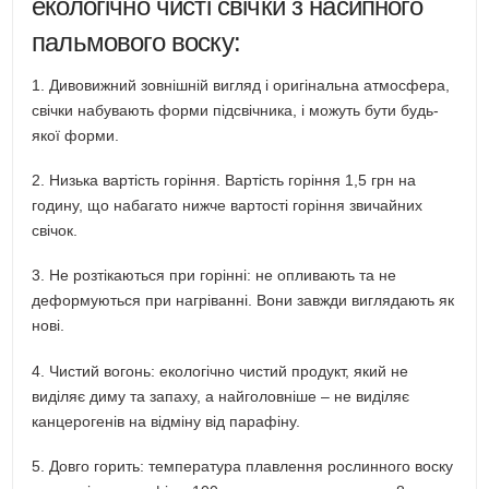
екологічно чисті свічки з насипного
пальмового воску:
1. Дивовижний зовнішній вигляд і оригінальна атмосфера,
свічки набувають форми підсвічника, і можуть бути будь-
якої форми.
2. Низька вартість горіння. Вартість горіння 1,5 грн на
годину, що набагато нижче вартості горіння звичайних
свічок.
3. Не розтікаються при горінні: не опливають та не
деформуються при нагріванні. Вони завжди виглядають як
нові.
4. Чистий вогонь: екологічно чистий продукт, який не
виділяє диму та запаху, а найголовніше – не виділяє
канцерогенів на відміну від парафіну.
5. Довго горить: температура плавлення рослинного воску