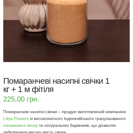
Помаранчеві насипні свічки 1
кг + 1 м фітіля
225,00
грн.
Помаранчеві насипні свічки – продукт виготовлений компанією
Liliya Flowers
із високоякісного Індонезійського гранульованого
пальмового воску
та натуральних барвників, що дозволяє
забезпечити високу якість свічок.