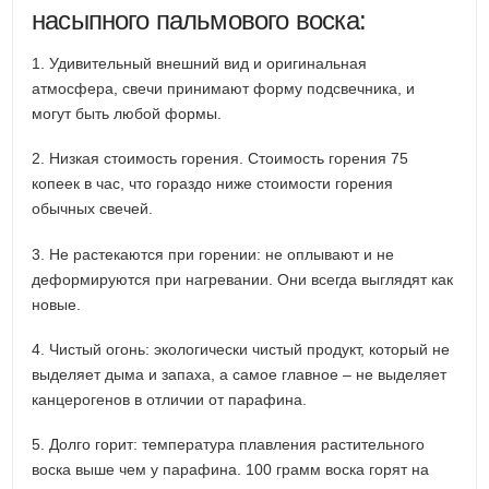
насыпного пальмового воска:
1. Удивительный внешний вид и оригинальная
атмосфера, свечи принимают форму подсвечника, и
могут быть любой формы.
2. Низкая стоимость горения. Стоимость горения 75
копеек в час, что гораздо ниже стоимости горения
обычных свечей.
3. Не растекаются при горении: не оплывают и не
деформируются при нагревании. Они всегда выглядят как
новые.
4. Чистый огонь: экологически чистый продукт, который не
выделяет дыма и запаха, а самое главное – не выделяет
канцерогенов в отличии от парафина.
5. Долго горит: температура плавления растительного
воска выше чем у парафина. 100 грамм воска горят на