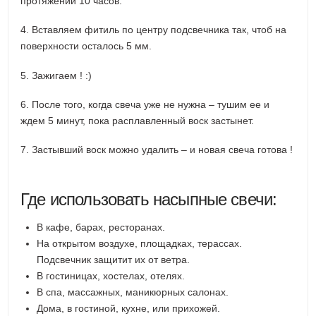
протяжении 10 часов.
4. Вставляем фитиль по центру подсвечника так, чтоб на
поверхности осталось 5 мм.
5. Зажигаем ! :)
6. После того, когда свеча уже не нужна – тушим ее и
ждем 5 минут, пока расплавленный воск застынет.
7. Застывший воск можно удалить – и новая свеча готова !
Где использовать насыпные свечи:
В кафе, барах, ресторанах.
На открытом воздухе, площадках, терассах.
Подсвечник защитит их от ветра.
В гостиницах, хостелах, отелях.
В спа, массажных, маникюрных салонах.
Дома, в гостиной, кухне, или прихожей.