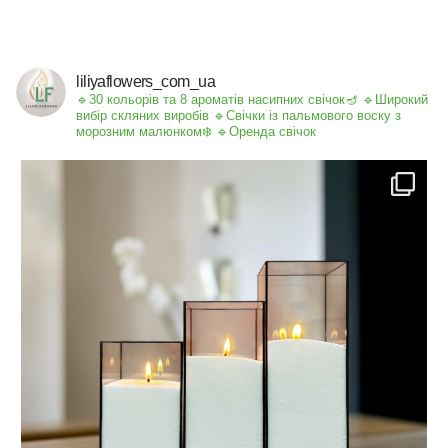
liliyaflowers_com_ua
🔹30 кольорів та 8 ароматів насипних свічок🪔
🔹Широкий
вибір скляних виробів
🔹Свічки із пальмового воску з
морозним малюнком❄️
🔹Оренда свічок