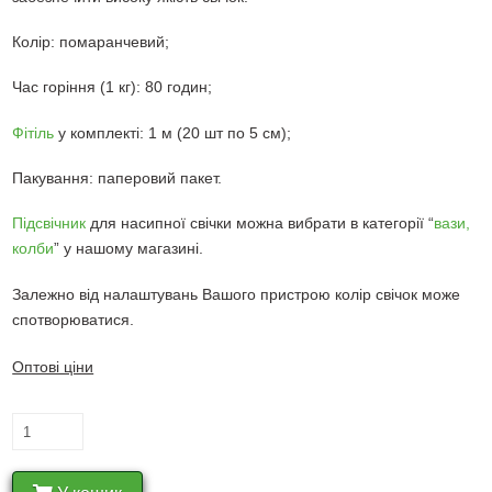
Колір: помаранчевий;
Час горіння (1 кг): 80 годин;
Фітіль
у комплекті: 1 м (20 шт по 5 см);
Пакування: паперовий пакет.
Підсвічник
для насипної свічки можна вибрати в категорії “
вази,
колби
” у нашому магазині.
Залежно від налаштувань Вашого пристрою колір свічок може
спотворюватися.
Оптові ціни
Помаранчеві
насипні
свічки