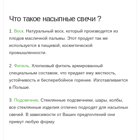
Что такое насыпные свечи ?
1.
Воск
. Натуральный воск, который производится из
плодов масличной пальмы. Этот продукт так же
используется в пищевой, косметической
промышленности.
2.
Фитиль
. Хлопковый фитиль армированный
специальным составом, что придает ему жесткость,
устойчивость и бесперебойное горение. Изготавливается
в Польше.
3.
Подсвечник
. Стеклянные подсвечники, шары, колбы,
все стеклянные изделия отлично подходят для насыпных
свечей. В зависимости от Ваших предпочтений они
примут любую форму.