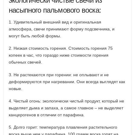
экологически чистые свечи из
насыпного пальмового воска:
1. Удивительный внешний вид и оригинальная
атмосфера, свечи принимают форму подсвечника, и
могут быть любой формы.
2. Низкая стоимость горения. Стоимость горения 75
копеек в час, что гораздо ниже стоимости горения
обычных свечей.
3. Не растекаются при горении: не оплывают и не
деформируются при нагревании. Они всегда выглядят как
новые.
4. Чистый огонь: экологически чистый продукт, который не
выделяет дыма и запаха, а самое главное – не выделяет
канцерогенов в отличии от парафина.
5. Долго горит: температура плавления растительного
воска выше чем у парафина. 100 грамм воска горят на