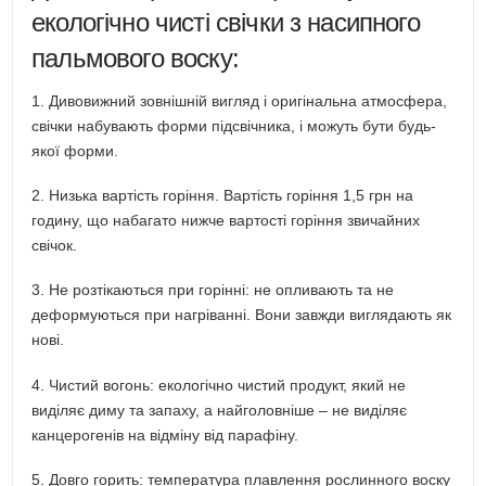
екологічно чисті свічки з насипного
пальмового воску:
1. Дивовижний зовнішній вигляд і оригінальна атмосфера,
свічки набувають форми підсвічника, і можуть бути будь-
якої форми.
2. Низька вартість горіння. Вартість горіння 1,5 грн на
годину, що набагато нижче вартості горіння звичайних
свічок.
3. Не розтікаються при горінні: не опливають та не
деформуються при нагріванні. Вони завжди виглядають як
нові.
4. Чистий вогонь: екологічно чистий продукт, який не
виділяє диму та запаху, а найголовніше – не виділяє
канцерогенів на відміну від парафіну.
5. Довго горить: температура плавлення рослинного воску