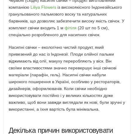
Червоні (східні) насипні свічки – продукт виготовлений
компанією
Liliya Flowers
із високоякісного Індонезійського
гранульованого пальмового воску та натуральних
барвників, що дозволяє забезпечити високу якість свічок. У
комплект свічки входить 1 м
фітіля
(20 шт по 5 см),
спеціально розробленого для насипних свічок.
Насипні свічки – екологічно чистий продукт, який
привезений до нас із Індонезії. Плоди олійної пальми
віджимають від олії, макуху переробляють у віск. Він
своїми властивостями значно перевершує інші свічкові
матеріали (парафін, гель). Насипні свічки набули
широкого поширення в Україні, особливо у рестораторів,
дизайнерів, оформлювачів. Коли свічки необхідно
використовувати постійно і у великих кількостях дуже
важливо, щоб вони завжди виглядали як нові, були зручні у
використанні, а їхня вартість була мінімальна.
Декілька причин використовувати