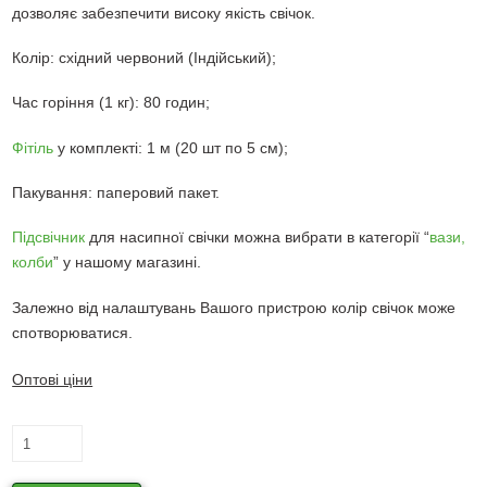
дозволяє забезпечити високу якість свічок.
Колір: східний червоний (Індійський);
Час горіння (1 кг): 80 годин;
Фітіль
у комплекті: 1 м (20 шт по 5 см);
Пакування: паперовий пакет.
Підсвічник
для насипної свічки можна вибрати в категорії “
вази,
колби
” у нашому магазині.
Залежно від налаштувань Вашого пристрою колір свічок може
спотворюватися.
Оптові ціни
Червоні
(східні)
насипні