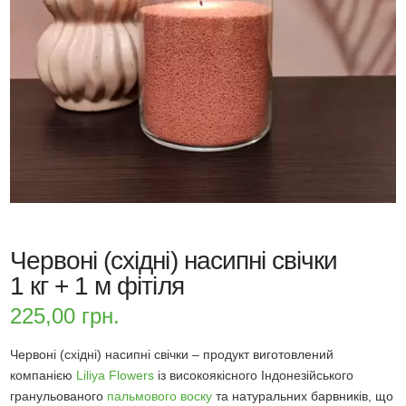
Червоні (східні) насипні свічки
1 кг + 1 м фітіля
225,00
грн.
Червоні (східні) насипні свічки – продукт виготовлений
компанією
Liliya Flowers
із високоякісного Індонезійського
гранульованого
пальмового воску
та натуральних барвників, що