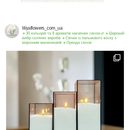
liliyaflowers_com_ua
🔹30 кольорів та 8 ароматів насипних свічок🪔
🔹Широкий
вибір скляних виробів
🔹Свічки із пальмового воску з
морозним малюнком❄️
🔹Оренда свічок