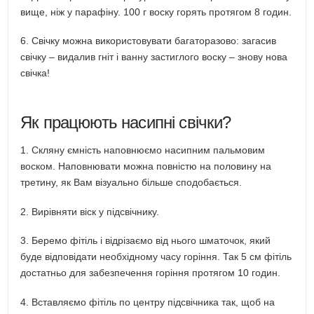
вище, ніж у парафіну. 100 г воску горять протягом 8 годин.
6. Свічку можна використовувати багаторазово: загасив
свічку – видалив гніт і ванну застиглого воску – знову нова
свічка!
Як працюють насипні свічки?
1. Скляну ємність наповнюємо насипним пальмовим
воском. Наповнювати можна повністю на половину на
третину, як Вам візуально більше сподобається.
2. Вирівняти віск у підсвічнику.
3. Беремо фітіль і відрізаємо від нього шматочок, який
буде відповідати необхідному часу горіння. Так 5 см фітіль
достатньо для забезпечення горіння протягом 10 годин.
4. Вставляємо фітіль по центру підсвічника так, щоб на