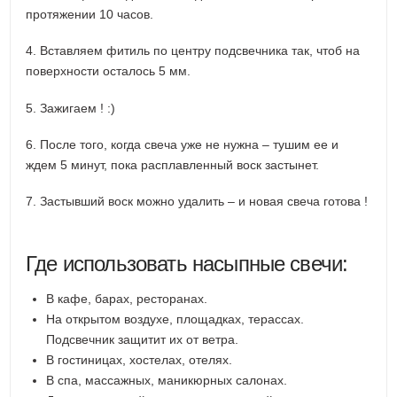
протяжении 10 часов.
4. Вставляем фитиль по центру подсвечника так, чтоб на
поверхности осталось 5 мм.
5. Зажигаем ! :)
6. После того, когда свеча уже не нужна – тушим ее и
ждем 5 минут, пока расплавленный воск застынет.
7. Застывший воск можно удалить – и новая свеча готова !
Где использовать насыпные свечи:
В кафе, барах, ресторанах.
На открытом воздухе, площадках, терассах.
Подсвечник защитит их от ветра.
В гостиницах, хостелах, отелях.
В спа, массажных, маникюрных салонах.