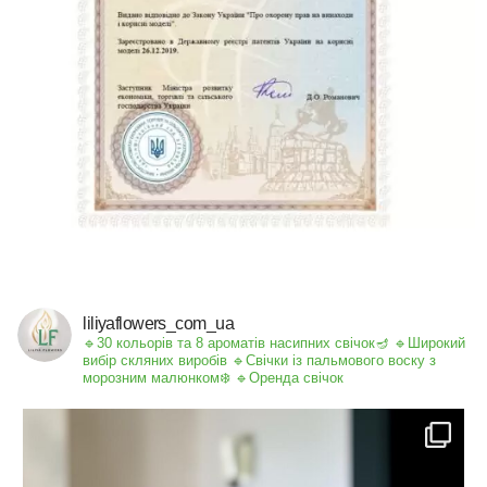
liliyaflowers_com_ua
🔹30 кольорів та 8 ароматів насипних свічок🪔
🔹Широкий
вибір скляних виробів
🔹Свічки із пальмового воску з
морозним малюнком❄️
🔹Оренда свічок