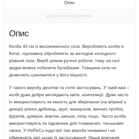
вікні)
Опис
Додаткова інформація
Опис
Колба 40 см із високоякісного скла. Виробляють колби в
Китаї, горловину обробляють за методом холодного
різання скла. Виріб цілком ручної роботи, тому на склі
зрідка можна побачити бульбашки. Товщина скла не
дозволить сумніватися у його міцності.
У такого виробу десятки та сотні застосувань. У такій вазі –
колбі дуже добре виглядають квіти, композиції. Дуже часто
їх використовують як ємність для зберігання (на вітрині/ у
декорі) різних дрібниць, круп, макаронів, винних пробок,
фруктів, цукерок, візиток, шишок, піску тощо. Часто колби
використовують як підсвічник для плаваючих, пенькових
свічок. У HoReCa індустрії такі вироби незамінні і не
обмежують ідеї щодо їх застосування. Наша компанія