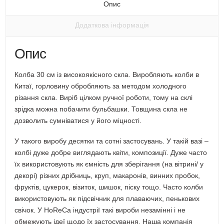
вікні)
Опис
Додаткова інформація
Опис
Колба 30 см із високоякісного скла. Виробляють колби в
Китаї, горловину обробляють за методом холодного
різання скла. Виріб цілком ручної роботи, тому на склі
зрідка можна побачити бульбашки. Товщина скла не
дозволить сумніватися у його міцності.
У такого виробу десятки та сотні застосувань. У такій вазі –
колбі дуже добре виглядають квіти, композиції. Дуже часто
їх використовують як ємність для зберігання (на вітрині/ у
декорі) різних дрібниць, круп, макаронів, винних пробок,
фруктів, цукерок, візиток, шишок, піску тощо. Часто колби
використовують як підсвічник для плаваючих, пенькових
свічок. У HoReCa індустрії такі вироби незамінні і не
обмежують ідеї щодо їх застосування. Наша компанія