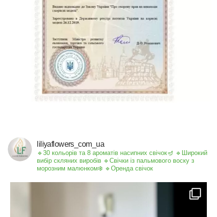
liliyaflowers_com_ua
🔹30 кольорів та 8 ароматів насипних свічок🪔
🔹Широкий
вибір скляних виробів
🔹Свічки із пальмового воску з
морозним малюнком❄️
🔹Оренда свічок