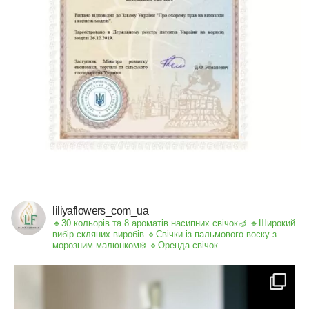
liliyaflowers_com_ua
🔹30 кольорів та 8 ароматів насипних свічок🪔
🔹Широкий
вибір скляних виробів
🔹Свічки із пальмового воску з
морозним малюнком❄️
🔹Оренда свічок