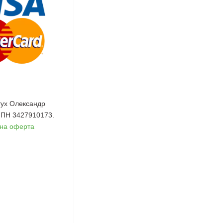
ух Олександр
 ІПН 3427910173.
чна оферта