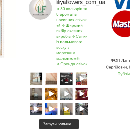
liliyaflowers_com_ua
🔹30 кольорів та
8 ароматів
насипних свічок
🪔
🔹Широкий
вибір скляних
виробів
🔹Свічки
із пальмового
воску з
морозним
малюнком❄️
ФОП Лант
🔹Оренда свічок
Сергійович,
Публі
Загрузи больше…