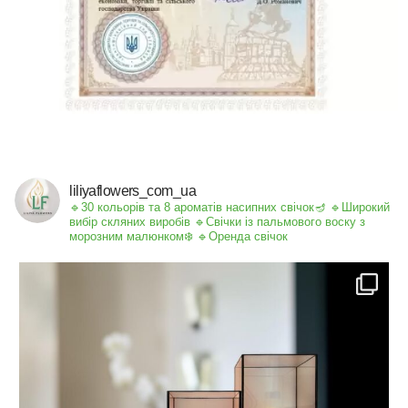
liliyaflowers_com_ua
🔹30 кольорів та 8 ароматів насипних свічок🪔
🔹Широкий
вибір скляних виробів
🔹Свічки із пальмового воску з
морозним малюнком❄️
🔹Оренда свічок