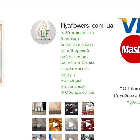
liliyaflowers_com_ua
🔹30 кольорів та
8 ароматів
насипних свічок
🪔
🔹Широкий
вибір скляних
виробів
🔹Свічки
із пальмового
воску з
морозним
малюнком❄️
ФОП Лант
🔹Оренда свічок
Сергійович,
Публі