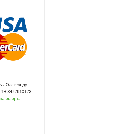
ух Олександр
 ІПН 3427910173.
чна оферта