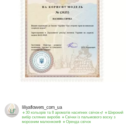
liliyaflowers_com_ua
🔹30 кольорів та 8 ароматів насипних свічок🪔
🔹Широкий
вибір скляних виробів
🔹Свічки із пальмового воску з
морозним малюнком❄️
🔹Оренда свічок