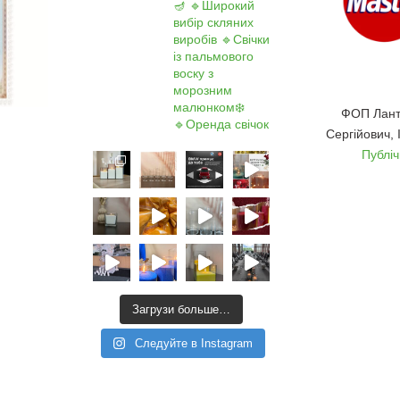
🪔
🔹Широкий
вибір скляних
виробів
🔹Свічки
із пальмового
воску з
морозним
малюнком❄️
ФОП Лант
🔹Оренда свічок
Сергійович,
Публі
Загрузи больше…
Следуйте в Instagram