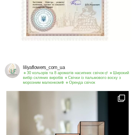
liliyaflowers_com_ua
🔹30 кольорів та 8 ароматів насипних свічок🪔
🔹Широкий
вибір скляних виробів
🔹Свічки із пальмового воску з
морозним малюнком❄️
🔹Оренда свічок