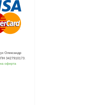
ух Олександр
 ІПН 3427910173.
чна оферта