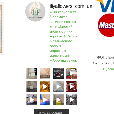
liliyaflowers_com_ua
🔹30 кольорів та
8 ароматів
насипних свічок
🪔
🔹Широкий
вибір скляних
виробів
🔹Свічки
із пальмового
воску з
морозним
малюнком❄️
ФОП Лант
🔹Оренда свічок
Сергійович,
Публі
Загрузи больше…