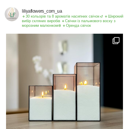
liliyaflowers_com_ua
🔹30 кольорів та 8 ароматів насипних свічок🪔
🔹Широкий
вибір скляних виробів
🔹Свічки із пальмового воску з
морозним малюнком❄️
🔹Оренда свічок