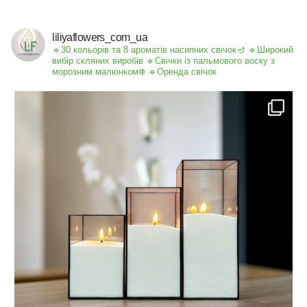
liliyaflowers_com_ua
🔹30 кольорів та 8 ароматів насипних свічок🪔
🔹Широкий
вибір скляних виробів
🔹Свічки із пальмового воску з
морозним малюнком❄️
🔹Оренда свічок