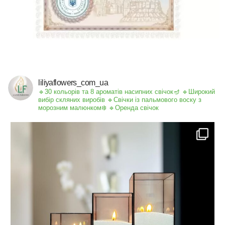
liliyaflowers_com_ua
🔹30 кольорів та 8 ароматів насипних свічок🪔
🔹Широкий
вибір скляних виробів
🔹Свічки із пальмового воску з
морозним малюнком❄️
🔹Оренда свічок