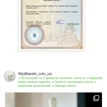
liliyaflowers_com_ua
🔹30 кольорів та 8 ароматів насипних свічок🪔
🔹Широкий
вибір скляних виробів
🔹Свічки із пальмового воску з
морозним малюнком❄️
🔹Оренда свічок