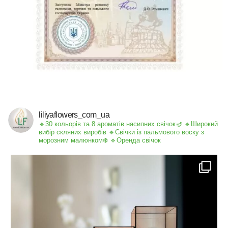
liliyaflowers_com_ua
🔹30 кольорів та 8 ароматів насипних свічок🪔
🔹Широкий
вибір скляних виробів
🔹Свічки із пальмового воску з
морозним малюнком❄️
🔹Оренда свічок