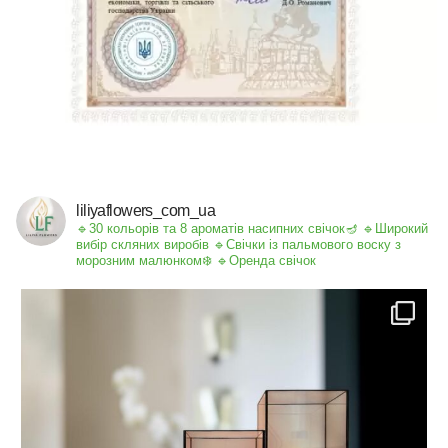
liliyaflowers_com_ua
🔹30 кольорів та 8 ароматів насипних свічок🪔
🔹Широкий
вибір скляних виробів
🔹Свічки із пальмового воску з
морозним малюнком❄️
🔹Оренда свічок