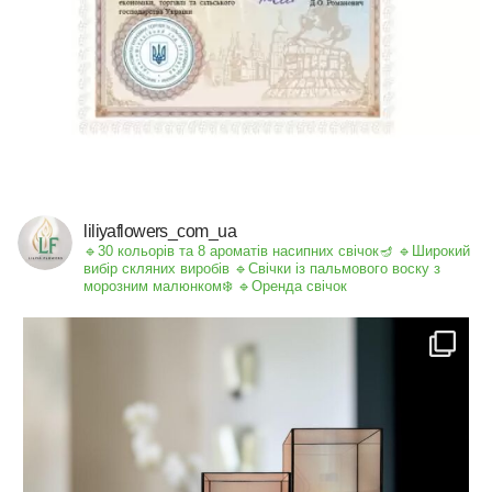
liliyaflowers_com_ua
🔹30 кольорів та 8 ароматів насипних свічок🪔
🔹Широкий
вибір скляних виробів
🔹Свічки із пальмового воску з
морозним малюнком❄️
🔹Оренда свічок