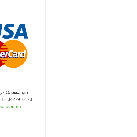
ух Олександр
 ІПН 3427910173.
чна оферта