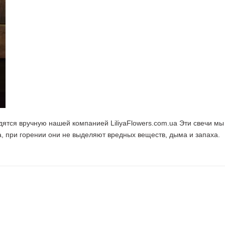
дятся вручную нашей компанией LiliyaFlowers.com.ua Эти свечи мы
а, при горении они не выделяют вредных веществ, дыма и запаха.