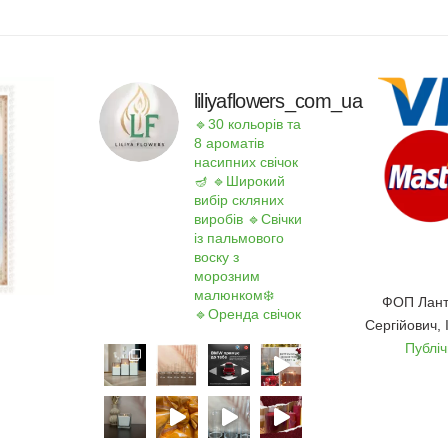
liliyaflowers_com_ua
🔹30 кольорів та
8 ароматів
насипних свічок
🪔
🔹Широкий
вибір скляних
виробів
🔹Свічки
із пальмового
воску з
морозним
малюнком❄️
ФОП Лант
🔹Оренда свічок
Сергійович,
Публі