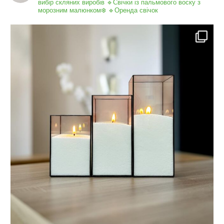
вибір скляних виробів
🔹Свічки із пальмового воску з
морозним малюнком❄️
🔹Оренда свічок