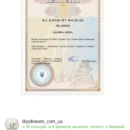
liliyaflowers_com_ua
🔹30 кольорів та 8 ароматів насипних свічок🪔
🔹Широкий