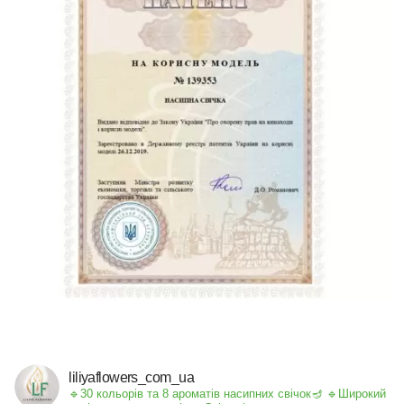
liliyaflowers_com_ua
🔹30 кольорів та 8 ароматів насипних свічок🪔
🔹Широкий