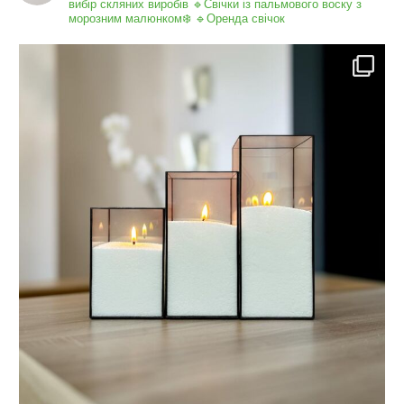
вибір скляних виробів
🔹Свічки із пальмового воску з
морозним малюнком❄️
🔹Оренда свічок