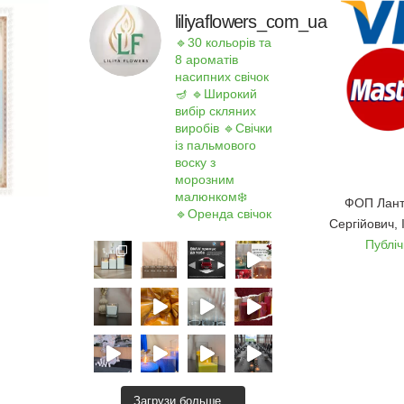
liliyaflowers_com_ua
🔹30 кольорів та
8 ароматів
насипних свічок
🪔
🔹Широкий
вибір скляних
виробів
🔹Свічки
із пальмового
воску з
морозним
малюнком❄️
ФОП Лант
🔹Оренда свічок
Сергійович,
Публі
Загрузи больше…