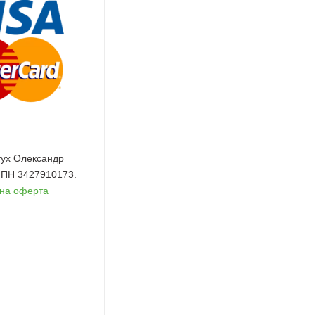
ух Олександр
 ІПН 3427910173.
чна оферта