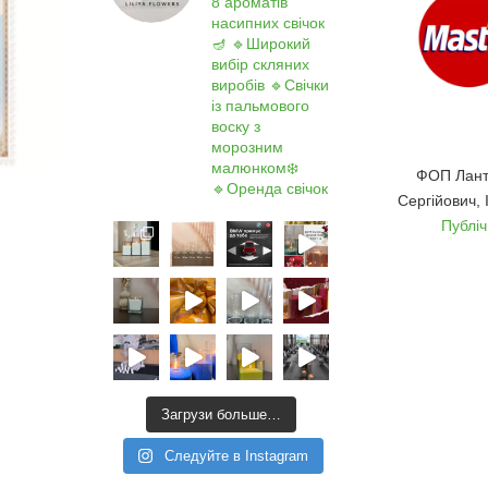
8 ароматів
насипних свічок
🪔
🔹Широкий
вибір скляних
виробів
🔹Свічки
із пальмового
воску з
морозним
малюнком❄️
ФОП Лант
🔹Оренда свічок
Сергійович,
Публі
Загрузи больше…
Следуйте в Instagram