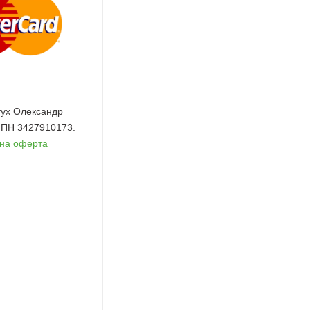
ух Олександр
 ІПН 3427910173.
чна оферта