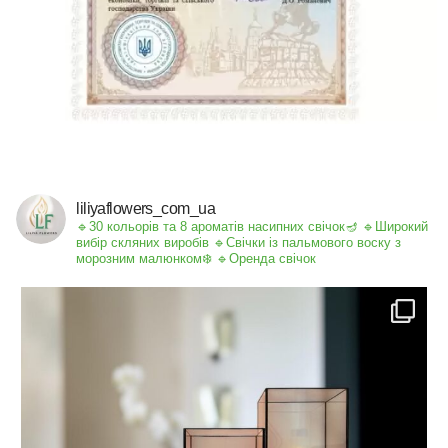
liliyaflowers_com_ua
🔹30 кольорів та 8 ароматів насипних свічок🪔
🔹Широкий
вибір скляних виробів
🔹Свічки із пальмового воску з
морозним малюнком❄️
🔹Оренда свічок