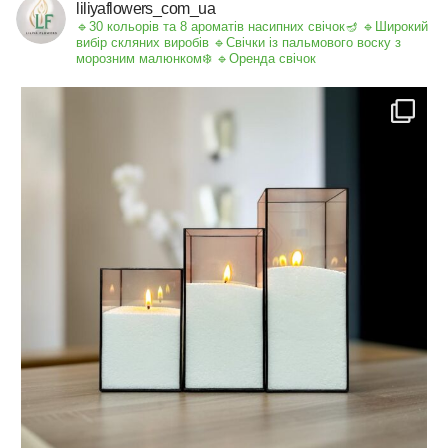
liliyaflowers_com_ua
🔹30 кольорів та 8 ароматів насипних свічок🪔
🔹Широкий
вибір скляних виробів
🔹Свічки із пальмового воску з
морозним малюнком❄️
🔹Оренда свічок