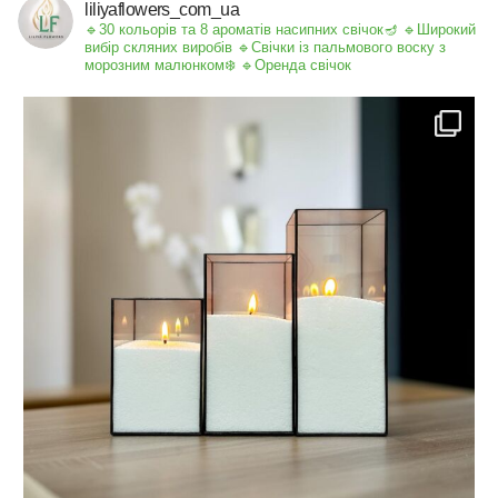
liliyaflowers_com_ua
🔹30 кольорів та 8 ароматів насипних свічок🪔
🔹Широкий
вибір скляних виробів
🔹Свічки із пальмового воску з
морозним малюнком❄️
🔹Оренда свічок