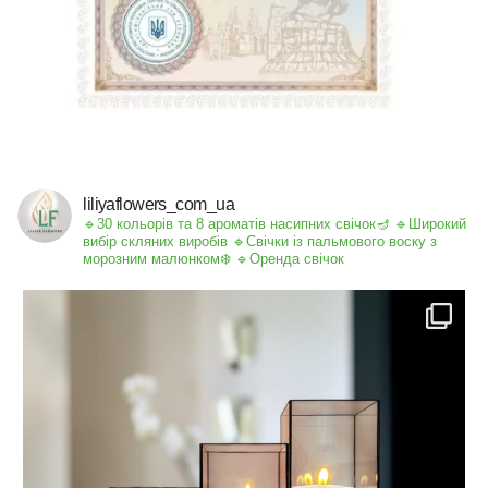
liliyaflowers_com_ua
🔹30 кольорів та 8 ароматів насипних свічок🪔
🔹Широкий
вибір скляних виробів
🔹Свічки із пальмового воску з
морозним малюнком❄️
🔹Оренда свічок