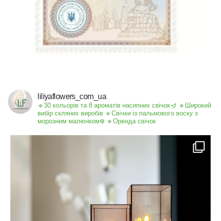
liliyaflowers_com_ua
🔹30 кольорів та 8 ароматів насипних свічок🪔
🔹Широкий
вибір скляних виробів
🔹Свічки із пальмового воску з
морозним малюнком❄️
🔹Оренда свічок