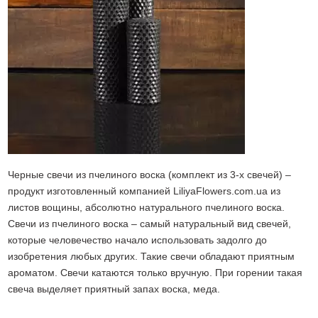
Черные свечи из пчелиного воска (комплект из 3-х свечей) –
продукт изготовленный компанией LiliyaFlowers.com.ua из
листов вощины, абсолютно натурального пчелиного воска.
Свечи из пчелиного воска – самый натуральный вид свечей,
которые человечество начало использовать задолго до
изобретения любых других. Такие свечи обладают приятным
ароматом. Свечи катаются только вручную. При горении такая
свеча выделяет приятный запах воска, меда.