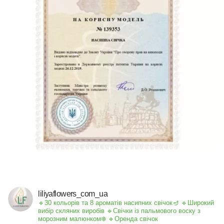
liliyaflowers_com_ua
🔹30 кольорів та 8 ароматів насипних свічок🪔
🔹Широкий
вибір скляних виробів
🔹Свічки із пальмового воску з
морозним малюнком❄️
🔹Оренда свічок