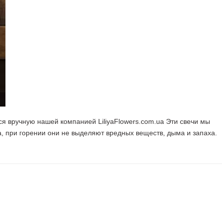
ся вручную нашей компанией LiliyaFlowers.com.ua Эти свечи мы
а, при горении они не выделяют вредных веществ, дыма и запаха.