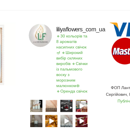
liliyaflowers_com_ua
🔹30 кольорів та
8 ароматів
насипних свічок
🪔
🔹Широкий
вибір скляних
виробів
🔹Свічки
із пальмового
воску з
морозним
малюнком❄️
ФОП Лант
🔹Оренда свічок
Сергійович,
Публі