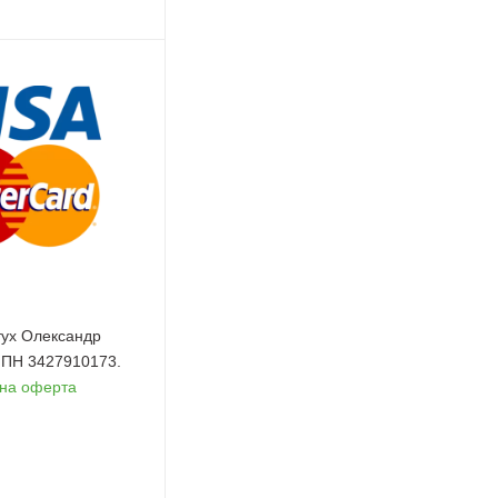
ух Олександр
 ІПН 3427910173.
чна оферта