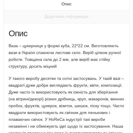
вікні)
Опис
Додаткова інформація
Опис
Ваза – цукерниця у формі куба, 22*22 см. Виготовляють
вази в Україні спаюючи листове скло. Виріб цілком ручної
роботи. Товщина скла до 2 мм, але виріб має стійку
структуру, досить міцний
У такого виробу десятки та сотні застосувань. У такій вазі –
квадраті дуже добре виглядають фрукти, квіти, композиції.
Дуже часто їх використовують як ємність для зберігання
(на вітрині/декорі) різних дрібниць, круп, макаронів, винних
пробок, фруктів, цукерок, візиток, шишок, піску тощо. Часто
квадрати використовують як свічник для пенькових і
плаваючих свічок. У HoReCa індустрії такі вироби
незамінні і не обмежують ідеї щодо їх застосування. Наша