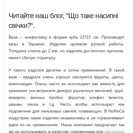
Читайте наш блог, “
Що таке насипні
свічки?
“.
Ваза – конфетниці в форме куба 22*22 см. Производят
вазы в Украине. Изделие целиком ручной работы.
Толщина стекла до 2 мм, но изделие достаточно прочное,
имеет сбитую структуру.
У такого изделия десятки и сотни применений. В такой
вазе – квадрате очень хорошо смотрятся фрукты, цветы,
композиции. Очень часто их используют как емкость для
хранения (на витрине/в декоре) различных мелочей, круп,
макарон, винных пробок, фруктов, конфет, визиток,
шишек, песка и т.д. Часто колбы используют как
подсвечник для пеньковых свечей, плавающих. В HoReCa
индустрии такие изделия незаменимы и не ограничивают
идеи по их применению. Наша компания предлагает так
же их использовать в качестве подсвечника для
насыпных