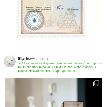
liliyaflowers_com_ua
🔹30 кольорів та 8 ароматів насипних свічок🪔
🔹Широкий
вибір скляних виробів
🔹Свічки із пальмового воску з
морозним малюнком❄️
🔹Оренда свічок