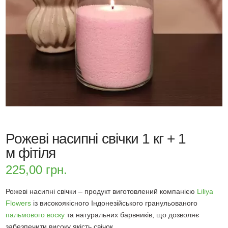
Рожеві насипні свічки 1 кг + 1
м фітіля
225,00
грн.
Рожеві насипні свічки – продукт виготовлений компанією
Liliya
Flowers
із високоякісного Індонезійського гранульованого
пальмового воску
та натуральних барвників, що дозволяє
забезпечити високу якість свічок.