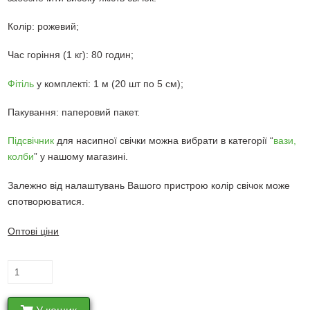
Колір: рожевий;
Час горіння (1 кг): 80 годин;
Фітіль
у комплекті: 1 м (20 шт по 5 см);
Пакування: паперовий пакет.
Підсвічник
для насипної свічки можна вибрати в категорії “
вази,
колби
” у нашому магазині.
Залежно від налаштувань Вашого пристрою колір свічок може
спотворюватися.
Оптові ціни
Рожеві
насипні
свічки