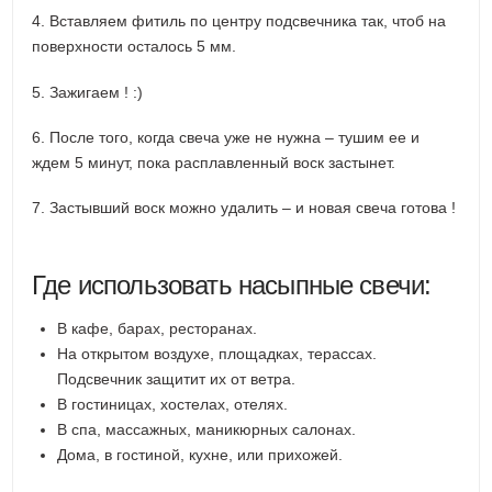
4. Вставляем фитиль по центру подсвечника так, чтоб на
поверхности осталось 5 мм.
5. Зажигаем ! :)
6. После того, когда свеча уже не нужна – тушим ее и
ждем 5 минут, пока расплавленный воск застынет.
7. Застывший воск можно удалить – и новая свеча готова !
Где использовать насыпные свечи:
В кафе, барах, ресторанах.
На открытом воздухе, площадках, терассах.
Подсвечник защитит их от ветра.
В гостиницах, хостелах, отелях.
В спа, массажных, маникюрных салонах.
Дома, в гостиной, кухне, или прихожей.