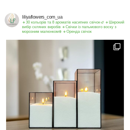
liliyaflowers_com_ua
🔹30 кольорів та 8 ароматів насипних свічок🪔
🔹Широкий
вибір скляних виробів
🔹Свічки із пальмового воску з
морозним малюнком❄️
🔹Оренда свічок