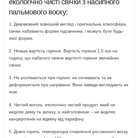
екологічно чисті свічки з насипного
пальмового воску:
1. Дивовижний зовнішній вигляд і оригінальна атмосфера,
свічки набувають форми підсвічника, і можуть бути будь-
якої форми.
2. Низька вартість горіння. Вартість горіння 1,5 грн на
годину, що набагато нижче вартості горіння звичайних
свічок.
3. Не розтікаються при горінні: не опливають та не
деформуються при нагріванні. Вони завжди виглядають як
нові.
4. Чистий вогонь: екологічно чистий продукт, який не
виділяє диму та запаху, а найголовніше – не виділяє
канцерогенів на відміну від парафіну.
5. Довго горить: температура плавлення рослинного воску