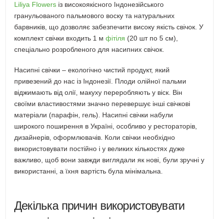
Liliya Flowers
із високоякісного Індонезійського
гранульованого пальмового воску та натуральних
барвників, що дозволяє забезпечити високу якість свічок. У
комплект свічки входить 1 м
фітіля
(20 шт по 5 см),
спеціально розробленого для насипних свічок.
Насипні свічки – екологічно чистий продукт, який
привезений до нас із Індонезії. Плоди олійної пальми
віджимають від олії, макуху переробляють у віск. Він
своїми властивостями значно перевершує інші свічкові
матеріали (парафін, гель). Насипні свічки набули
широкого поширення в Україні, особливо у рестораторів,
дизайнерів, оформлювачів. Коли свічки необхідно
використовувати постійно і у великих кількостях дуже
важливо, щоб вони завжди виглядали як нові, були зручні у
використанні, а їхня вартість була мінімальна.
Декілька причин використовувати