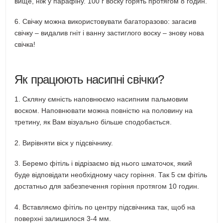
вище, ніж у парафіну. 100 г воску горять протягом 8 годин.
6. Свічку можна використовувати багаторазово: загасив
свічку – видалив гніт і ванну застиглого воску – знову нова
свічка!
Як працюють насипні свічки?
1. Скляну ємність наповнюємо насипним пальмовим
воском. Наповнювати можна повністю на половину на
третину, як Вам візуально більше сподобається.
2. Вирівняти віск у підсвічнику.
3. Беремо фітіль і відрізаємо від нього шматочок, який
буде відповідати необхідному часу горіння. Так 5 см фітіль
достатньо для забезпечення горіння протягом 10 годин.
4. Вставляємо фітіль по центру підсвічника так, щоб на
поверхні залишилося 3-4 мм.