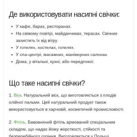
Де використовувати насипні свічки:
У кафе, барах, ресторанах.
На свіжому повітрі, майданчиках, терасах. Свічник
захистить їх від вітру.
У готелях, хостелах, готелях.
У спа-центрі, масажних, манікюрних салонах.
Дома, у вітальні, кухні, або передпокої.
Що таке насипні свічки?
1.
Віск
. Натуральний віск, що виготовляється з плодів
олійної пальми. Цей натуральний продукт також
використовується в харчовій, косметичній промисловості.
2.
Фітіль
. Бавовняний фітіль армований спеціальним
складом, що надає йому жорсткості, стійкості та
безперебійного горіння. Виготовляється у Польщі.