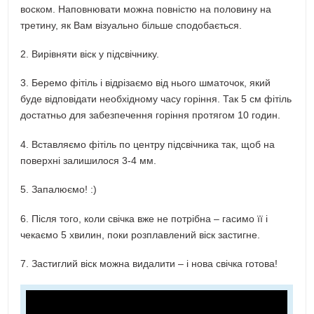
воском. Наповнювати можна повністю на половину на
третину, як Вам візуально більше сподобається.
2. Вирівняти віск у підсвічнику.
3. Беремо фітіль і відрізаємо від нього шматочок, який
буде відповідати необхідному часу горіння. Так 5 см фітіль
достатньо для забезпечення горіння протягом 10 годин.
4. Вставляємо фітіль по центру підсвічника так, щоб на
поверхні залишилося 3-4 мм.
5. Запалюємо! :)
6. Після того, коли свічка вже не потрібна – гасимо її і
чекаємо 5 хвилин, поки розплавлений віск застигне.
7. Застиглий віск можна видалити – і нова свічка готова!