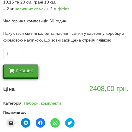
10,15 та 20 см, грані 10 см.
– 2 кг
насипних свічок
+ 2 м
фітіля
.
Час горіння композиції: 60 годин;
Пакуються скляні колби та насипні свічки у картонну коробку з
фірмовою наліпкою, що зовні захищена стрейч плівкою.
Насипні
свічки
комплект
У кошик
№9
(3
свічки
2408,00
грн.
Ціна
10,15,20
см)
Категорія:
Набори, комплекти
кількість
Поширити це:
Натисніть,
Натисніть
Натисніть
Натисніть
Натисніть,
щоб
щоб
щоб
щоб
щоби
надіслати
поширити
поширити
поширити
поширити