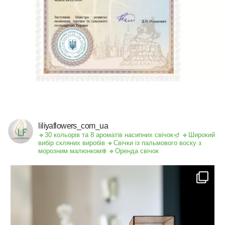
liliyaflowers_com_ua
🔹30 кольорів та 8 ароматів насипних свічок🪔
🔹Широкий
вибір скляних виробів
🔹Свічки із пальмового воску з
морозним малюнком❄️
🔹Оренда свічок