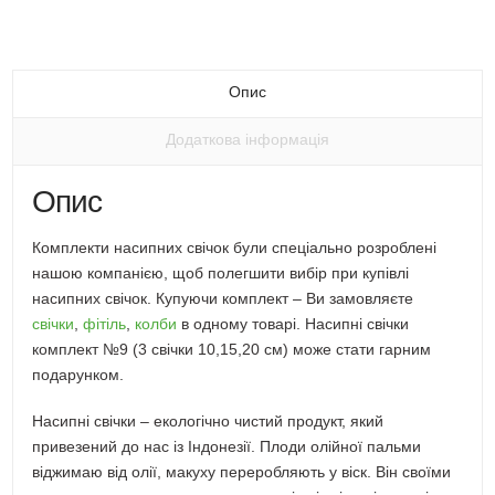
email
через
через
через
на
посилання
Telegram
Facebook
WhatsApp
Twitter
другу
(Відкривається
(Відкривається
(Відкривається
(Відкривається
(Відкривається
у
у
у
у
у
новому
новому
новому
новому
новому
вікні)
вікні)
вікні)
вікні)
вікні)
Опис
Додаткова інформація
Опис
Комплекти насипних свічок були спеціально розроблені
нашою компанією, щоб полегшити вибір при купівлі
насипних свічок. Купуючи комплект – Ви замовляєте
свічки
,
фітіль
,
колби
в одному товарі. Насипні свічки
комплект №9 (3 свічки 10,15,20 см) може стати гарним
подарунком.
Насипні свічки – екологічно чистий продукт, який
привезений до нас із Індонезії. Плоди олійної пальми
віджимаю від олії, макуху переробляють у віск. Він своїми