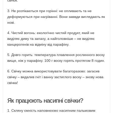
свічок.
3. Не розтікаються при горінні: не опливають та не
деформуються при нагріванні. Вони завжди виглядають як
нові.
4. Чистий вогонь: екологічно чистий продукт, який не
виділяє диму та запаху, а найголовніше – не виділяє
канцерогенів на відміну від парафіну.
5. Довго горить: температура плавлення рослинного воску
вище, ніж у парафіну. 100 г воску горять протягом 8 годин.
6. Свічку можна використовувати багаторазово: загасив
свічку – видалив гніт і ванну застиглого воску – знову нова
свічка!
Як працюють насипні свічки?
1. Скляну ємність наповнюємо насипним пальмовим