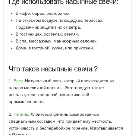
Где использовать насыпные свечи:
В кафе, барах, ресторанах.
На открытом воздухе, площадках, терассах.
Подсвечник защитит их от ветра.
В гостиницах, хостелах, отелях.
В спа, массажных, маникюрных салонах.
Дома, в гостиной, кухне, или прихожей.
Что такое насыпные свечи ?
1.
Воск
. Натуральный воск, который производится из
плодов масличной пальмы. Этот продукт так же
используется в пищевой, косметической
промышленности.
2.
Фитиль
. Хлопковый фитиль армированный
специальным составом, что придает ему жесткость,
устойчивость и бесперебойное горение. Изготавливается
в Польше.