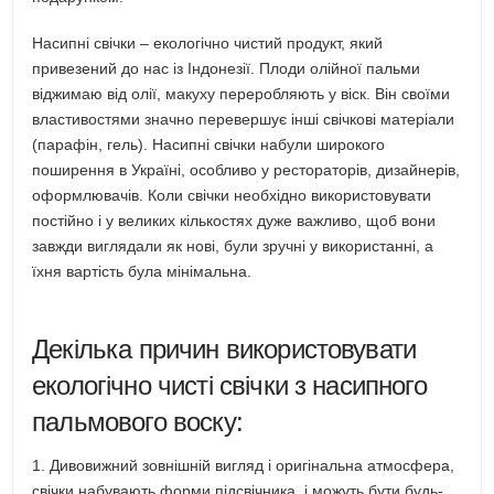
Насипні свічки – екологічно чистий продукт, який
привезений до нас із Індонезії. Плоди олійної пальми
віджимаю від олії, макуху переробляють у віск. Він своїми
властивостями значно перевершує інші свічкові матеріали
(парафін, гель). Насипні свічки набули широкого
поширення в Україні, особливо у рестораторів, дизайнерів,
оформлювачів. Коли свічки необхідно використовувати
постійно і у великих кількостях дуже важливо, щоб вони
завжди виглядали як нові, були зручні у використанні, а
їхня вартість була мінімальна.
Декілька причин використовувати
екологічно чисті свічки з насипного
пальмового воску:
1. Дивовижний зовнішній вигляд і оригінальна атмосфера,
свічки набувають форми підсвічника, і можуть бути будь-