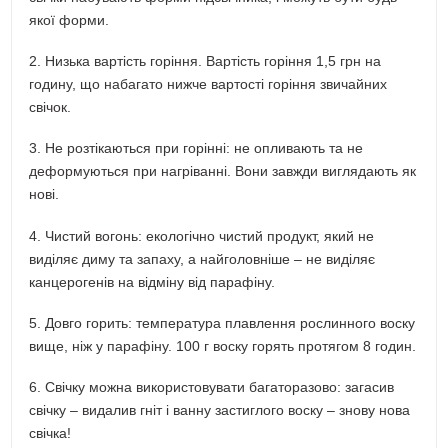
якої форми.
2. Низька вартість горіння. Вартість горіння 1,5 грн на
годину, що набагато нижче вартості горіння звичайних
свічок.
3. Не розтікаються при горінні: не опливають та не
деформуються при нагріванні. Вони завжди виглядають як
нові.
4. Чистий вогонь: екологічно чистий продукт, який не
виділяє диму та запаху, а найголовніше – не виділяє
канцерогенів на відміну від парафіну.
5. Довго горить: температура плавлення рослинного воску
вище, ніж у парафіну. 100 г воску горять протягом 8 годин.
6. Свічку можна використовувати багаторазово: загасив
свічку – видалив гніт і ванну застиглого воску – знову нова
свічка!