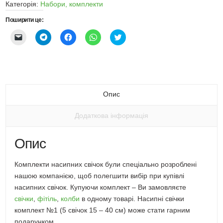
Категорія:
Набори, комплекти
см)
Поширити це:
кількість
Натисніть,
Натисніть
Натисніть
Натисніть
Натисніть,
щоб
щоб
щоб
щоб
щоби
надіслати
поширити
поширити
поширити
поширити
email
через
через
через
на
посилання
Telegram
Facebook
WhatsApp
Twitter
другу
(Відкривається
(Відкривається
(Відкривається
(Відкривається
(Відкривається
у
у
у
у
у
новому
новому
новому
новому
новому
вікні)
вікні)
вікні)
вікні)
вікні)
Опис
Додаткова інформація
Опис
Комплекти насипних свічок були спеціально розроблені
нашою компанією, щоб полегшити вибір при купівлі
насипних свічок. Купуючи комплект – Ви замовляєте
свічки
,
фітіль
,
колби
в одному товарі. Насипні свічки
комплект №1 (5 свічок 15 – 40 см) може стати гарним
подарунком.