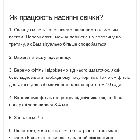
Як працюють насипні свічки?
1. Скляну ємність наповнюємо насипним пальмовим
воском. Наповнювати можна повністю на половину на
третину, як Вам візуально більше сподобається.
2. Вирівняти віск у підсвічнику.
3. Беремо фітіль і відрізаємо від нього шматочок, який
буде відповідати необхідному часу горіння. Так 5 см фітіль
достатньо для забезпечення горіння протягом 10 годин.
4. Вставляємо фітіль по центру підсвічника так, щоб на
поверхні залишилося 3-4 мм.
5. Запалюємо! :)
6. Після того, коли свічка вже не потрібна – гасимо її і
чекаємо 5 хвилин, поки розплавлений віск застигне.