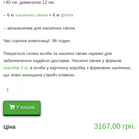
і 40 см, діаметром 12 см.
– 6 кг
насипних свічок
+ 6 м
фітіля
.
– запальничка для насипних свічок.
Час горіння композиції: 96 годин;
Пакуються скляні колби та насипні свічки окремо для
забезпечення надійної доставки. Насипні свічки у фірмові
коробки 5 кг
, а колби у картонну коробку з фірмовою наліпкою,
що зовні захищена стрейч плівкою.
Насипні
свічки
комплект
У кошик
№1
(5
свічок
3167,00
грн.
Ціна
15-
40