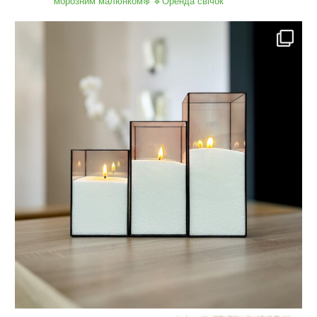
морозним малюнком❄️
🔹Оренда свічок