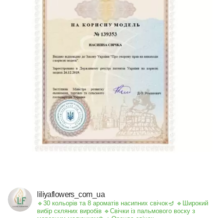
liliyaflowers_com_ua
🔹30 кольорів та 8 ароматів насипних свічок🪔
🔹Широкий
вибір скляних виробів
🔹Свічки із пальмового воску з