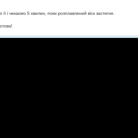
о її і чекаємо 5 хвилин, поки розплавлений віск застигне.
готова!