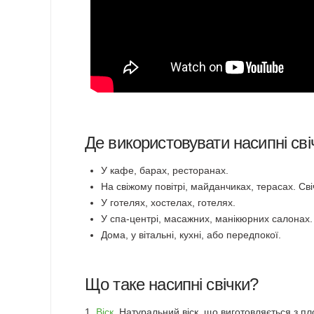
Де використовувати насипні сві
У кафе, барах, ресторанах.
На свіжому повітрі, майданчиках, терасах. Свіч
У готелях, хостелах, готелях.
У спа-центрі, масажних, манікюрних салонах.
Дома, у вітальні, кухні, або передпокої.
Що таке насипні свічки?
1.
Віск
. Натуральний віск, що виготовляється з п