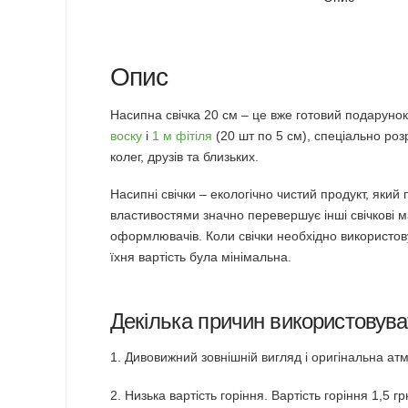
Опис
Насипна свічка 20 см – це вже готовий подаруно
воску
і
1 м фітіля
(20 шт по 5 см), спеціально роз
колег, друзів та близьких.
Насипні свічки – екологічно чистий продукт, який 
властивостями значно перевершує інші свічкові м
оформлювачів. Коли свічки необхідно використовув
їхня вартість була мінімальна.
Декілька причин використовуват
1. Дивовижний зовнішній вигляд і оригінальна ат
2. Низька вартість горіння. Вартість горіння 1,5 