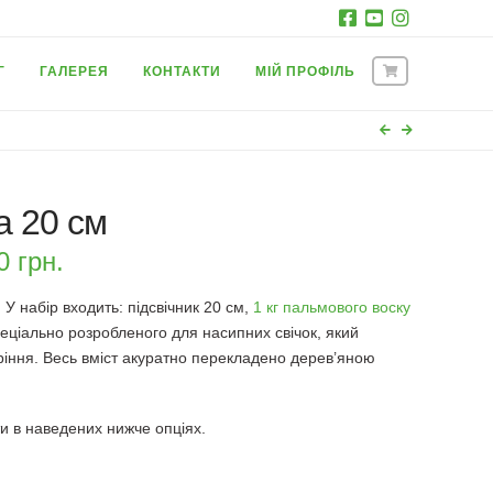
Г
ГАЛЕРЕЯ
КОНТАКТИ
МІЙ ПРОФІЛЬ
а 20 см
00
грн.
 У набір входить: підсвічник 20 см,
1 кг пальмового воску
пеціально розробленого для насипних свічок, який
оріння. Весь вміст акуратно перекладено дерев’яною
ти в наведених нижче опціях.