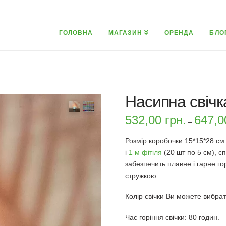
ГОЛОВНА
МАГАЗИН
ОРЕНДА
БЛО
Насипна свічк
532,00
грн.
647,
–
Розмір коробочки 15*15*28 см.
і
1 м фітіля
(20 шт по 5 см), с
забезпечить плавне і гарне г
стружкою.
Колір свічки Ви можете вибра
Час горіння свічки: 80 годин.