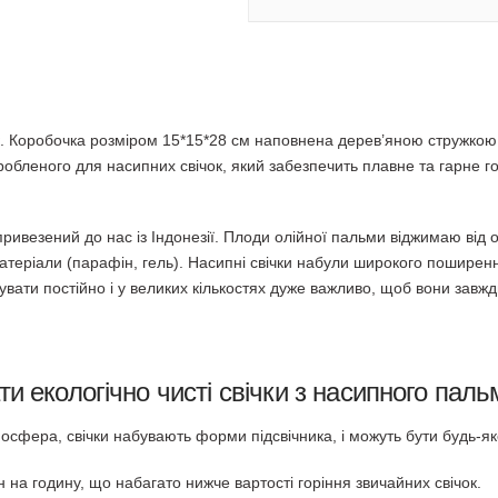
к. Коробочка розміром 15*15*28 см наповнена дерев’яною стружкою в
робленого для насипних свічок, який забезпечить плавне та гарне 
привезений до нас із Індонезії. Плоди олійної пальми віджимаю від о
атеріали (парафін, гель). Насипні свічки набули широкого поширення
ати постійно і у великих кількостях дуже важливо, щоб вони завжди 
и екологічно чисті свічки з насипного паль
мосфера, свічки набувають форми підсвічника, і можуть бути будь-я
грн на годину, що набагато нижче вартості горіння звичайних свічок.