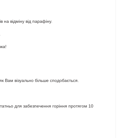
в на відміну від парафіну.
.
чка!
к Вам візуально більше сподобається.
остатньо для забезпечення горіння протягом 10