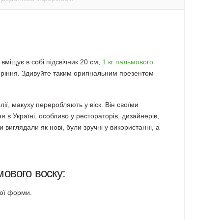
міщує в собі підсвічник 20 см,
1 кг пальмового
горіння. Здивуйте таким оригінальним презентом
лії, макуху переробляють у віск. Він своїми
 в Україні, особливо у рестораторів, дизайнерів,
виглядали як нові, були зручні у використанні, а
мового воску:
кої форми.