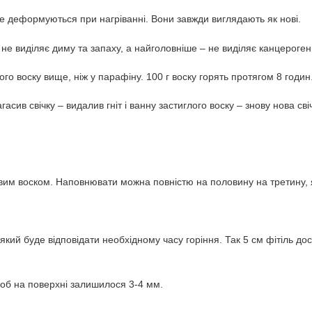
 не деформуються при нагріванні. Вони завжди виглядають як нові.
 не виділяє диму та запаху, а найголовніше – не виділяє канцерогені
го воску вище, ніж у парафіну. 100 г воску горять протягом 8 годин
асив свічку – видалив гніт і ванну застиглого воску – знову нова сві
им воском. Наповнювати можна повністю на половину на третину, я
, який буде відповідати необхідному часу горіння. Так 5 см фітіль д
 щоб на поверхні залишилося 3-4 мм.