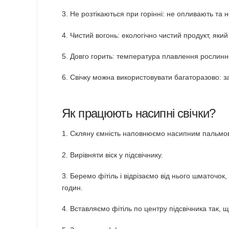
3. Не розтікаються при горінні: не опливають та
4. Чистий вогонь: екологічно чистий продукт, який
5. Довго горить: температура плавлення рослинно
6. Свічку можна використовувати багаторазово: заг
Як працюють насипні свічки?
1. Скляну ємність наповнюємо насипним пальмов
2. Вирівняти віск у підсвічнику.
3. Беремо фітіль і відрізаємо від нього шматочок
годин.
4. Вставляємо фітіль по центру підсвічника так,