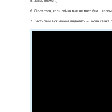
5. Запалюємо! :)
6. Після того, коли свічка вже не потрібна – гасим
7. Застиглий віск можна видалити – і нова свічка 