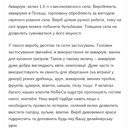
Акваріум, келих 1,6 л з високоякісного скла. Виробляють
акваріуми в Польщі, горловину обробляють за методом
гарячого різання скла. Виріб цілком ручної роботи, тому на
склі зрідка можна побачити бульбашки. Товщина скла не
дозволить сумніватися у його міцності.
У такого виробу десятки та сотні застосувань. Головне
застосування звичайно ж використання як акваріум, ванни
для купання гризунів. Також у такому келиху – акваріумі
дуже добре виглядають квіти, композиції. Дуже часто їх
використовують як ємність для зберігання (на вітрині/ у
декорі) різних дрібниць, круп, макаронів, винних пробок,
фруктів, цукерок, візиток, шишок, піску тощо. У келихах
багато наших клієнтів HoReCa індустрії пропонують гостям
напої, коктейлі. Наш виріб підійде навіть якщо є
необхідність провести лотерею, скляний келих дозволить
вмістити папірці, кульки, візитки. Виріб дивовижної краси
підкреслить та доповнить будь-яку Вашу дизайнерську
ідею.