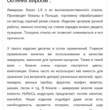
скляних виробів
“.
Аквариум, бокал 1,6 л из высококачественного стекла.
Производят бокалы в Польше, горловину обрабатывают
по методу горячей резки стекла. Изделие целиком ручной
работы, именно поэтому на стекле изредка можно увидеть
пузырьки. Толщина стекла не позволит сомневаться в его
прочности.
У такого изделия десятки и сотни применений. Главное
применение конечно же использование в качестве
аквариума, ванночки для купания грызунов. Также в такой
вазе – бокале очень хорошо смотрятся цветы,
композиции. Очень часто их используют как емкость для
хранения (на витрине/в декоре) различных мелочей, круп,
макарон, винных пробок, фруктов, конфет, визиток,
шишек, песка и т.д. В бокале – аквариуме многие наши
клиенты HoReCa индустрии предлагают гостям напитки,
коктейли. Наше изделие подойдет даже если есть
необходимость провести лотерею, стеклянный шар