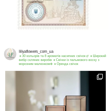
liliyaflowers_com_ua
🔹30 кольорів та 8 ароматів насипних свічок🪔
🔹Широкий
вибір скляних виробів
🔹Свічки із пальмового воску з
морозним малюнком❄️
🔹Оренда свічок