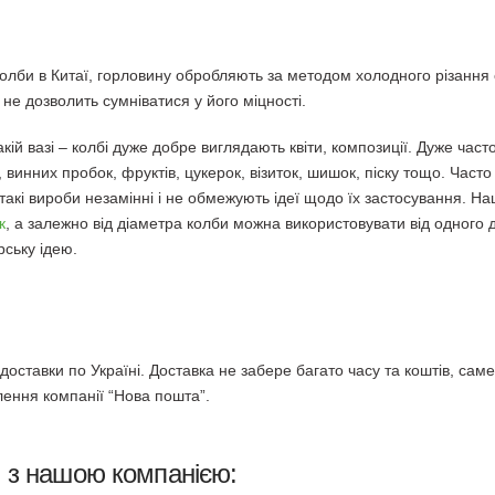
колби в Китаї, горловину обробляють за методом холодного різання с
е дозволить сумніватися у його міцності.
акій вазі – колбі дуже добре виглядають квіти, композиції. Дуже част
ів, винних пробок, фруктів, цукерок, візиток, шишок, піску тощо. Част
 такі вироби незамінні і не обмежують ідеї щодо їх застосування. Н
к
, а залежно від діаметра колби можна використовувати від одного 
рську ідею.
оставки по Україні. Доставка не забере багато часу та коштів, саме
лення компанії “Нова пошта”.
и з нашою компанією: