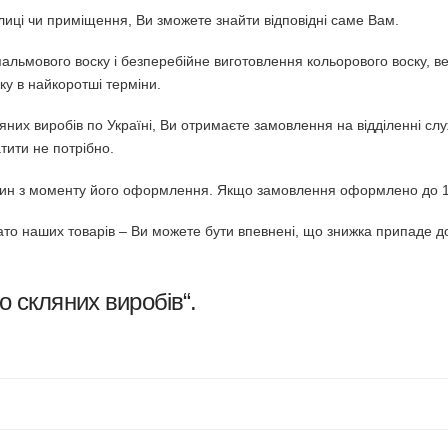
улиці чи приміщення, Ви зможете знайти відповідні саме Вам.
альмового воску і безперебійне виготовлення кольорового воску, вел
ку в найкоротші терміни.
кляних виробів по Україні, Ви отримаєте замовлення на відділенні с
тити не потрібно.
дин з моменту його оформлення. Якщо замовлення оформлено до 14
гато наших товарів – Ви можете бути впевнені, що знижка припаде до
 скляних виробів
“.