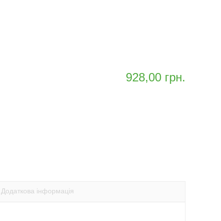
928,00
грн.
ть
тисніть,
оби
ти
оширити
p
itter
ається
ідкривається
овому
кні)
Додаткова інформація