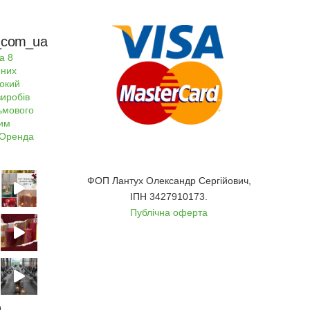
rs_com_ua
а 8
пних
окий
виробів
льмового
ним
Оренда
ФОП Лантух Олександр Сергійович,
ІПН 3427910173.
Публічна оферта