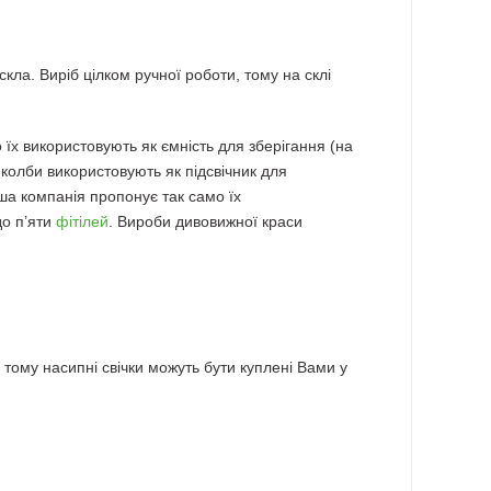
кла. Виріб цілком ручної роботи, тому на склі
о їх використовують як ємність для зберігання (на
о колби використовують як підсвічник для
аша компанія пропонує так само їх
до п’яти
фітілей
. Вироби дивовижної краси
 тому насипні свічки можуть бути куплені Вами у