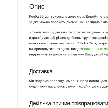
Опис
Колба 50 см із високоякісного скла. Виробляють 
зрідка можна побачити бульбашки. Товщина скла н
У такого виробу десятки та сотні застосувань. У т
вітрині/ у декорі) різних дрібниць, круп, макарон
плаваючих, пенькових свічок. У HoReCa індустрії
використовувати як підсвічник для
насипних свічо
підкреслять та доповнять будь-яку Вашу дизайне
Доставка
Ми надаємо перевагу компанії “Нова пошта” для д
будь-якому населеному пункті України, де є відді
Декілька причин співпрацюват