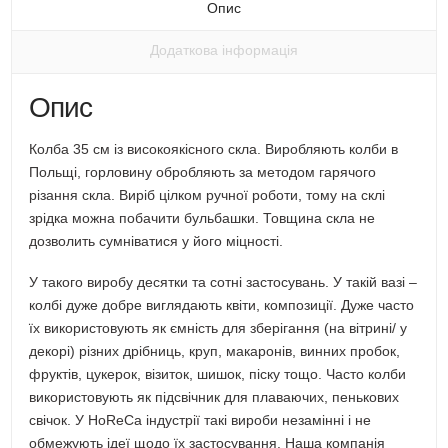
вікні)
Опис
Додаткова інформація
Опис
Колба 35 см із високоякісного скла. Виробляють колби в
Польщі, горловину обробляють за методом гарячого
різання скла. Виріб цілком ручної роботи, тому на склі
зрідка можна побачити бульбашки. Товщина скла не
дозволить сумніватися у його міцності.
У такого виробу десятки та сотні застосувань. У такій вазі –
колбі дуже добре виглядають квіти, композиції. Дуже часто
їх використовують як ємність для зберігання (на вітрині/ у
декорі) різних дрібниць, круп, макаронів, винних пробок,
фруктів, цукерок, візиток, шишок, піску тощо. Часто колби
використовують як підсвічник для плаваючих, пенькових
свічок. У HoReCa індустрії такі вироби незамінні і не
обмежують ідеї щодо їх застосування. Наша компанія