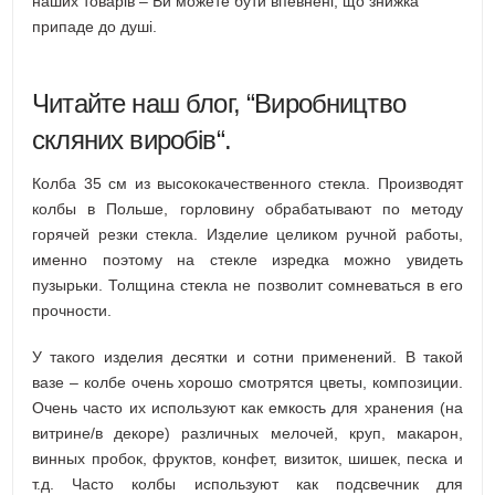
наших товарів – Ви можете бути впевнені, що знижка
припаде до душі.
Читайте наш блог, “
Виробництво
скляних виробів
“.
Колба 35 см из высококачественного стекла. Производят
колбы в Польше, горловину обрабатывают по методу
горячей резки стекла. Изделие целиком ручной работы,
именно поэтому на стекле изредка можно увидеть
пузырьки. Толщина стекла не позволит сомневаться в его
прочности.
У такого изделия десятки и сотни применений. В такой
вазе – колбе очень хорошо смотрятся цветы, композиции.
Очень часто их используют как емкость для хранения (на
витрине/в декоре) различных мелочей, круп, макарон,
винных пробок, фруктов, конфет, визиток, шишек, песка и
т.д. Часто колбы используют как подсвечник для