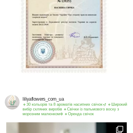
liliyaflowers_com_ua
🔹30 кольорів та 8 ароматів насипних свічок🪔
🔹Широкий
вибір скляних виробів
🔹Свічки із пальмового воску з
морозним малюнком❄️
🔹Оренда свічок