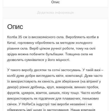
вікні)
Опис
Додаткова інформація
Опис
Колба 35 см із високоякісного скла. Виробляють колби в
Китаї, горловину обробляють за методом холодного
різання скла. Виріб цілком ручної роботи, тому на склі
зрідка можна побачити бульбашки. Товщина скла не
дозволить сумніватися у його міцності.
У такого виробу десятки та сотні застосувань. У такій вазі –
колбі дуже добре виглядають квіти, композиції. Дуже часто
їх використовують як ємність для зберігання (на вітрині/ у
декорі) різних дрібниць, круп, макаронів, винних пробок,
фруктів, цукерок, візиток, шишок, піску тощо. Часто колби
використовують як підсвічник для плаваючих, пенькових
свічок. У HoReCa індустрії такі вироби незамінні і не
обмежують ідеї щодо їх застосування. Наша компанія