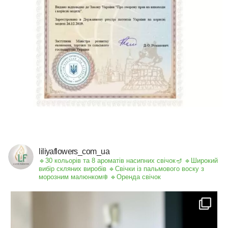
liliyaflowers_com_ua
🔹30 кольорів та 8 ароматів насипних свічок🪔
🔹Широкий
вибір скляних виробів
🔹Свічки із пальмового воску з
морозним малюнком❄️
🔹Оренда свічок