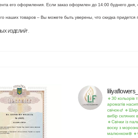
ента его оформления. Если заказ оформлен до 14:00 буднего дня, о
го наших товаров – Вы можете быть уверены, что скидка придется 
ЫХ ИЗДЕЛИЙ
“.
liliyaflowe
🔹30 кольорів т
ароматів наси
свічок🪔
🔹Шир
вибір скляних 
🔹Свічки із па
воску з мороз
малюнком❄️
🔹