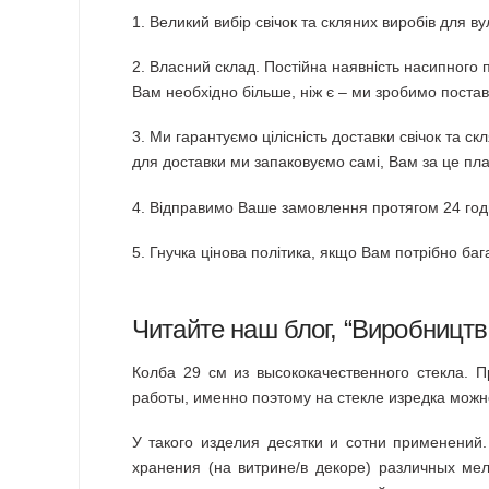
1. Великий вибір свічок та скляних виробів для в
2. Власний склад. Постійна наявність насипного п
Вам необхідно більше, ніж є – ми зробимо постав
3. Ми гарантуємо цілісність доставки свічок та с
для доставки ми запаковуємо самі, Вам за це пла
4. Відправимо Ваше замовлення протягом 24 го
5. Гнучка цінова політика, якщо Вам потрібно ба
Читайте наш блог, “
Виробництво
Колба 29 см из высококачественного стекла. 
работы, именно поэтому на стекле изредка можно
У такого изделия десятки и сотни применений.
хранения (на витрине/в декоре) различных мело