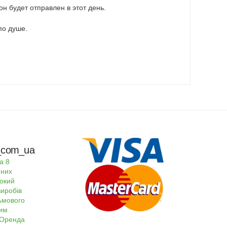
н будет отправлен в этот день.
по душе.
rs_com_ua
а 8
пних
окий
виробів
льмового
ним
Оренда