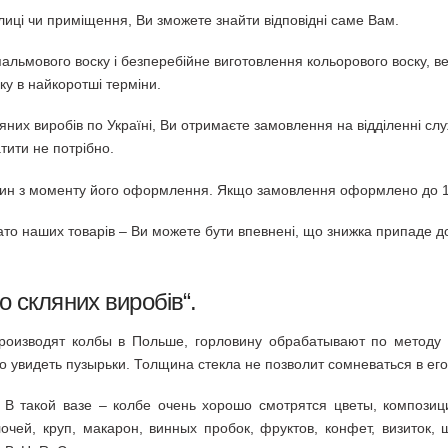
улиці чи приміщення, Ви зможете знайти відповідні саме Вам.
альмового воску і безперебійне виготовлення кольорового воску, вел
ку в найкоротші терміни.
кляних виробів по Україні, Ви отримаєте замовлення на відділенні с
тити не потрібно.
дин з моменту його оформлення. Якщо замовлення оформлено до 14
гато наших товарів – Ви можете бути впевнені, що знижка припаде до
 скляних виробів
“.
Производят колбы в Польше, горловину обрабатывают по методу 
 увидеть пузырьки. Толщина стекла не позволит сомневаться в его
 В такой вазе – колбе очень хорошо смотрятся цветы, композиц
чей, круп, макарон, винных пробок, фруктов, конфет, визиток, 