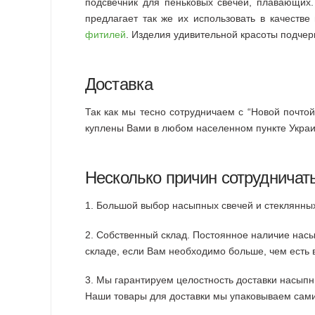
подсвечник для пеньковых свечей, плавающих
предлагает так же их использовать в качеств
фитилей
. Изделия удивительной красоты подче
Доставка
Так как мы тесно сотрудничаем с “Новой почто
куплены Вами в любом населенном пункте Украин
Несколько причин сотрудничат
1. Большой выбор насыпных свечей и стеклянн
2. Собственный склад. Постоянное наличие насы
складе, если Вам необходимо больше, чем есть 
3. Мы гарантируем целостность доставки насыпн
Наши товары для доставки мы упаковываем сами,