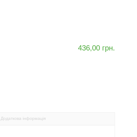
436,00
грн.
ть
тисніть,
оби
ти
оширити
p
itter
ається
ідкривається
овому
кні)
Додаткова інформація