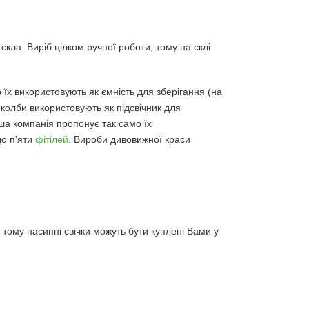
кла. Виріб цілком ручної роботи, тому на склі
о їх використовують як ємність для зберігання (на
о колби використовують як підсвічник для
аша компанія пропонує так само їх
до п’яти
фітілей
. Вироби дивовижної краси
 тому насипні свічки можуть бути куплені Вами у