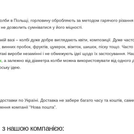
колби в Польщі, горловину обробляють за методом гарячого різання с
е дозволить сумніватися у його міцності.
акій вазі – колбі дуже добре виглядають квіти, композиції. Дуже част
ів, винних пробок, фруктів, цукерок, візиток, шишок, піску тощо. Част
 такі вироби незамінні і не обмежують ідеї щодо їх застосування. Н
к
, а залежно від діаметра колби можна використовувати від одного 
рську ідею.
оставки по Україні. Доставка не забере багато часу та коштів, саме
лення компанії “Нова пошта”.
и з нашою компанією: