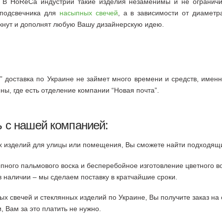
. В HoReCa индустрии такие изделия незаменимы и не ограни
е подсвечника для
насыпных свечей
, а в зависимости от диаметр
ркнут и дополнят любую Вашу дизайнерскую идею.
й” доставка по Украине не займет много времени и средств, имен
ы, где есть отделение компании “Новая почта”.
ь с нашей компанией:
ых изделий для улицы или помещения, Вы сможете найти подходя
пного пальмового воска и бесперебойное изготовление цветного в
в наличии – мы сделаем поставку в кратчайшие сроки.
ых свечей и стеклянных изделий по Украине, Вы получите заказ на
 Вам за это платить не нужно.