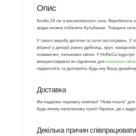
Опис
Колба 29 см із високоякісного скла. Виробляють 
зрідка можна побачити бульбашки. Товщина скла н
У такого виробу десятки та сотні застосувань. У т
вітрині/ у декорі) різних дрібниць, круп, макарон
плаваючих, пенькових свічок. У HoReCa індустрії
використовувати як підсвічник для
насипних свічо
підкреслять та доповнять будь-яку Вашу дизайне
Доставка
Ми надаємо перевагу компанії “Нова пошта” для д
будь-якому населеному пункті України, де є відді
Декілька причин співпрацюват