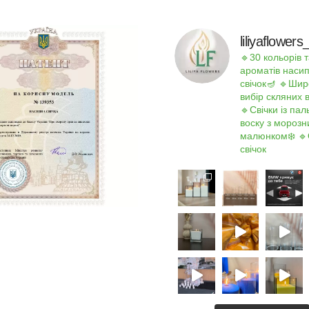
liliyaflowe
🔹30 кольорів т
ароматів наси
свічок🪔
🔹Шир
вибір скляних 
🔹Свічки із па
воску з мороз
малюнком❄️
🔹
свічок