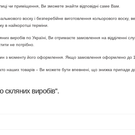
улиці чи приміщення, Ви зможете знайти відповідні саме Вам.
альмового воску і безперебійне виготовлення кольорового воску, вел
ку в найкоротші терміни.
кляних виробів по Україні, Ви отримаєте замовлення на відділенні с
тити не потрібно.
дин з моменту його оформлення. Якщо замовлення оформлено до 14
гато наших товарів – Ви можете бути впевнені, що знижка припаде до
 скляних виробів
“.