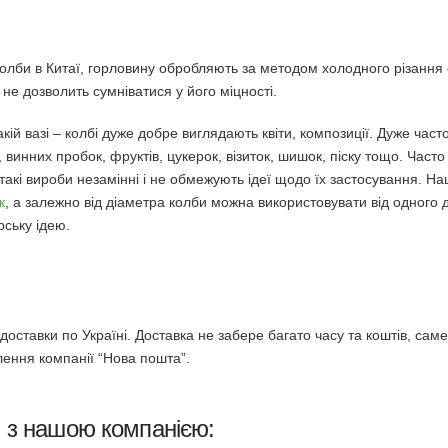
колби в Китаї, горловину обробляють за методом холодного різання с
е дозволить сумніватися у його міцності.
акій вазі – колбі дуже добре виглядають квіти, композиції. Дуже част
ів, винних пробок, фруктів, цукерок, візиток, шишок, піску тощо. Част
 такі вироби незамінні і не обмежують ідеї щодо їх застосування. Н
к
, а залежно від діаметра колби можна використовувати від одного 
рську ідею.
оставки по Україні. Доставка не забере багато часу та коштів, саме
лення компанії “Нова пошта”.
и з нашою компанією: