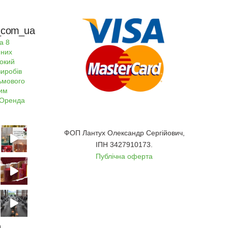
rs_com_ua
а 8
пних
окий
виробів
льмового
ним
Оренда
ФОП Лантух Олександр Сергійович,
ІПН 3427910173.
Публічна оферта