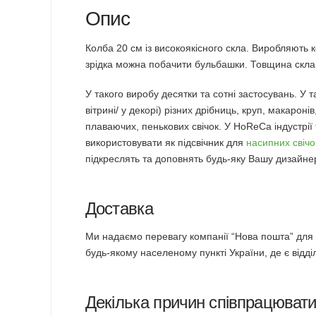
Опис
Колба 20 см із високоякісного скла. Виробляють 
зрідка можна побачити бульбашки. Товщина скла н
У такого виробу десятки та сотні застосувань. У т
вітрині/ у декорі) різних дрібниць, круп, макарон
плаваючих, пенькових свічок. У HoReCa індустрії
використовувати як підсвічник для
насипних свічо
підкреслять та доповнять будь-яку Вашу дизайне
Доставка
Ми надаємо перевагу компанії “Нова пошта” для д
будь-якому населеному пункті України, де є відді
Декілька причин співпрацюват