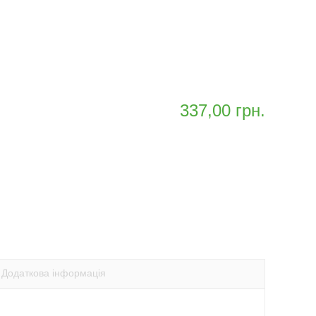
337,00
грн.
ть
тисніть,
оби
ти
оширити
p
itter
ається
ідкривається
овому
кні)
Додаткова інформація