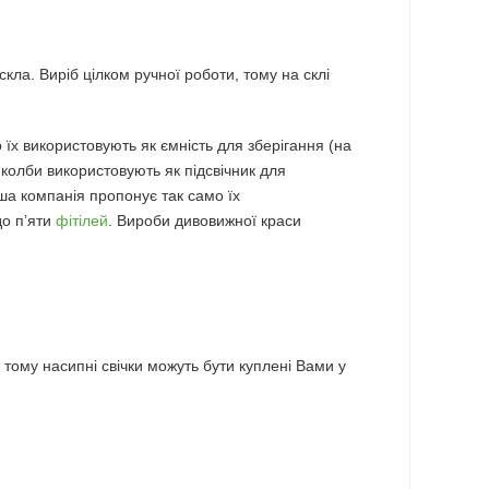
кла. Виріб цілком ручної роботи, тому на склі
о їх використовують як ємність для зберігання (на
о колби використовують як підсвічник для
аша компанія пропонує так само їх
до п’яти
фітілей
. Вироби дивовижної краси
 тому насипні свічки можуть бути куплені Вами у