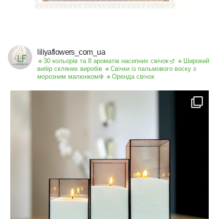
liliyaflowers_com_ua
🔹30 кольорів та 8 ароматів насипних свічок🪔
🔹Широкий
вибір скляних виробів
🔹Свічки із пальмового воску з
морозним малюнком❄️
🔹Оренда свічок